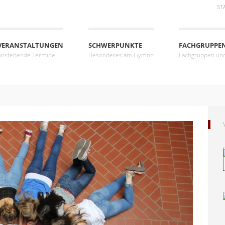
ST
VERANSTALTUNGEN
SCHWERPUNKTE
FACHGRUPPE
Anstehende Termine
Besonderes am Gymno
Fachgruppen un