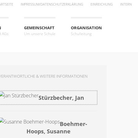
ARTSEITE
IMPRESSUM/DATENSCHUTZERKLÄRUNG
EINREICHUNG
INTERN
N
GEMEINSCHAFT
ORGANISATION
d AGs
Um unsere Schule
Schulleitung
VERANTWORTLICHE & WEITERE INFORMATIONEN
Stürzbecher, Jan
Boehmer-
Hoops, Susanne