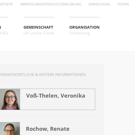
ARTSEITE
IMPRESSUM/DATENSCHUTZERKLÄRUNG
EINREICHUNG
INTERN
N
GEMEINSCHAFT
ORGANISATION
d AGs
Um unsere Schule
Schulleitung
VERANTWORTLICHE & WEITERE INFORMATIONEN
Voß-Thelen, Veronika
Rochow, Renate