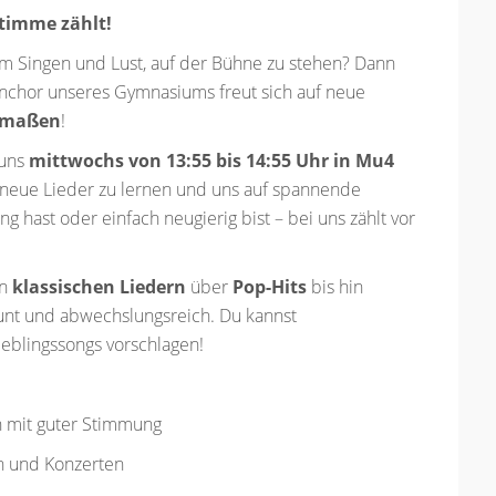
timme zählt!
 am Singen und Lust, auf der Bühne zu stehen? Dann
fenchor unseres Gymnasiums freut sich auf neue
ermaßen
!
 uns
mittwochs von 13:55 bis 14:55 Uhr in Mu4
neue Lieder zu lernen und uns auf spannende
g hast oder einfach neugierig bist – bei uns zählt vor
on
klassischen Liedern
über
Pop-Hits
bis hin
bunt und abwechslungsreich. Du kannst
ieblingssongs vorschlagen!
mit guter Stimmung
n und Konzerten