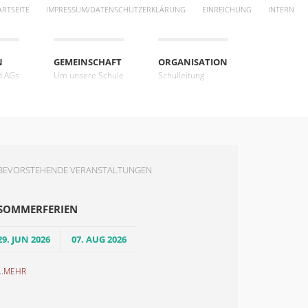
ARTSEITE
IMPRESSUM/DATENSCHUTZERKLÄRUNG
EINREICHUNG
INTERN
N
GEMEINSCHAFT
ORGANISATION
d AGs
Um unsere Schule
Schulleitung
BEVORSTEHENDE VERANSTALTUNGEN
SOMMERFERIEN
29. JUN 2026
07. AUG 2026
..
MEHR