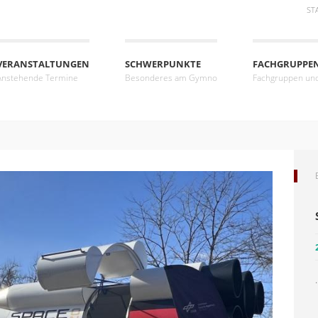
ST
VERANSTALTUNGEN
SCHWERPUNKTE
FACHGRUPPE
Anstehende Termine
Besonderes am Gymno
Fachgruppen un
.