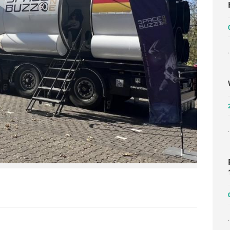
.
.
.