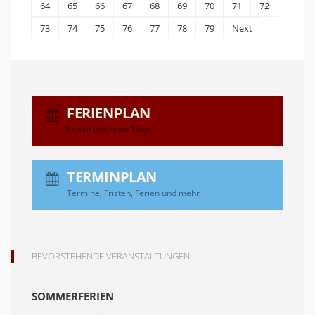
64
65
66
67
68
69
70
71
72
73
74
75
76
77
78
79
Next
FERIENPLAN
Ferien und freie Tage
TERMINPLAN
Termine, Fristen, Ferien und mehr
BEVORSTEHENDE VERANSTALTUNGEN
SOMMERFERIEN