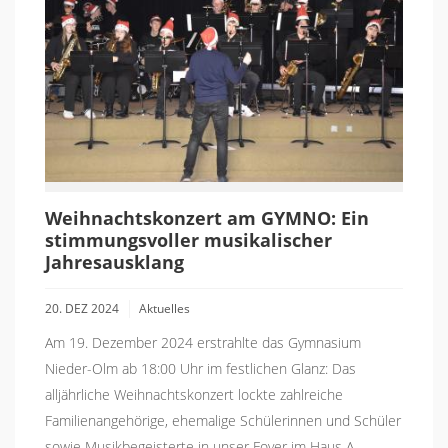
Weihnachtskonzert am GYMNO: Ein
stimmungsvoller musikalischer
Jahresausklang
20. DEZ 2024
Aktuelles
Am 19. Dezember 2024 erstrahlte das Gymnasium
Nieder-Olm ab 18:00 Uhr im festlichen Glanz: Das
alljährliche Weihnachtskonzert lockte zahlreiche
Familienangehörige, ehemalige Schülerinnen und Schüler
sowie Musikbegeisterte in unser Foyer im Haus A.