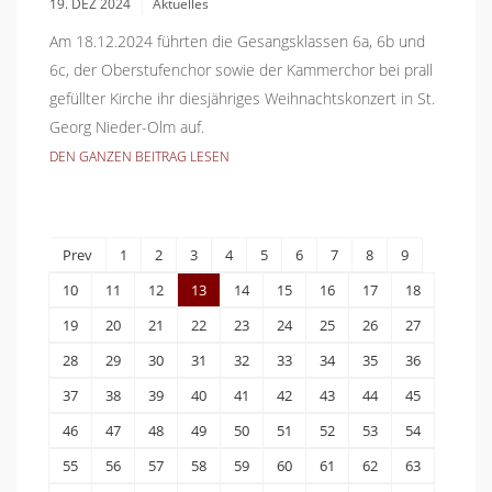
19. DEZ 2024
Aktuelles
Am 18.12.2024 führten die Gesangsklassen 6a, 6b und
6c, der Oberstufenchor sowie der Kammerchor bei prall
gefüllter Kirche ihr diesjähriges Weihnachtskonzert in St.
Georg Nieder-Olm auf.
DEN GANZEN BEITRAG LESEN
Prev
1
2
3
4
5
6
7
8
9
10
11
12
13
14
15
16
17
18
19
20
21
22
23
24
25
26
27
28
29
30
31
32
33
34
35
36
37
38
39
40
41
42
43
44
45
46
47
48
49
50
51
52
53
54
55
56
57
58
59
60
61
62
63