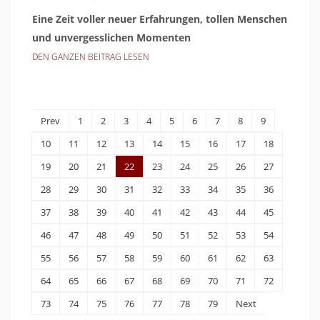
Eine Zeit voller neuer Erfahrungen, tollen Menschen
und unvergesslichen Momenten
DEN GANZEN BEITRAG LESEN
Prev
1
2
3
4
5
6
7
8
9
10
11
12
13
14
15
16
17
18
19
20
21
22
23
24
25
26
27
28
29
30
31
32
33
34
35
36
37
38
39
40
41
42
43
44
45
46
47
48
49
50
51
52
53
54
55
56
57
58
59
60
61
62
63
64
65
66
67
68
69
70
71
72
73
74
75
76
77
78
79
Next