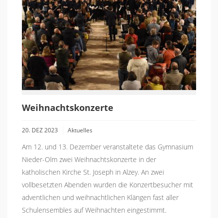
Weihnachtskonzerte
20. DEZ 2023
Aktuelles
Am 12. und 13. Dezember veranstaltete das Gymnasium
Nieder-Olm zwei Weihnachtskonzerte in der
katholischen Kirche St. Joseph in Alzey. An zwei
vollbesetzten Abenden wurden die Konzertbesucher mit
adventlichen und weihnachtlichen Klängen fast aller
Schulensembles auf Weihnachten eingestimmt.