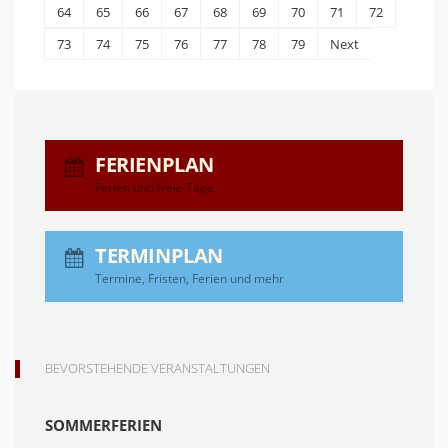
64
65
66
67
68
69
70
71
72
73
74
75
76
77
78
79
Next
FERIENPLAN
Ferien und freie Tage
TERMINPLAN
Termine, Fristen, Ferien und mehr
BEVORSTEHENDE VERANSTALTUNGEN
SOMMERFERIEN