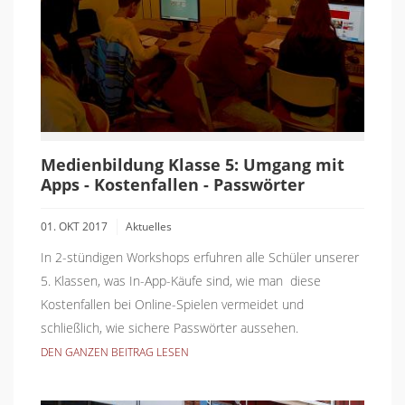
Medienbildung Klasse 5: Umgang mit
Apps - Kostenfallen - Passwörter
01. OKT 2017
Aktuelles
In 2-stündigen Workshops erfuhren alle Schüler unserer
5. Klassen, was In-App-Käufe sind, wie man diese
Kostenfallen bei Online-Spielen vermeidet und
schließlich, wie sichere Passwörter aussehen.
DEN GANZEN BEITRAG LESEN