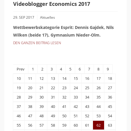
Videoblogger Economics 2017
29. SEP 2017
Aktuelles
Wettbewerbskategorie Esprit: Dennis Gajdek, Nils
Wilken (beide 17), Gymnasium Nieder-Olm.
DEN GANZEN BEITRAG LESEN
Prev
1
2
3
4
5
6
7
8
9
10
11
12
13
14
15
16
17
18
19
20
21
22
23
24
25
26
27
28
29
30
31
32
33
34
35
36
37
38
39
40
41
42
43
44
45
46
47
48
49
50
51
52
53
54
55
56
57
58
59
60
61
62
63