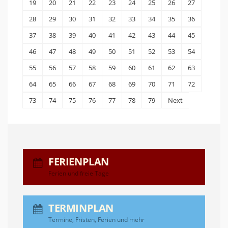
19
20
21
22
23
24
25
26
27
28
29
30
31
32
33
34
35
36
37
38
39
40
41
42
43
44
45
46
47
48
49
50
51
52
53
54
55
56
57
58
59
60
61
62
63
64
65
66
67
68
69
70
71
72
73
74
75
76
77
78
79
Next
FERIENPLAN
Ferien und freie Tage
TERMINPLAN
Termine, Fristen, Ferien und mehr