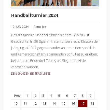
Handballturnier 2024
19. JUN 2024
Aktuelles
Das diesjährige Handballturnier hier am GYMNO ist
Geschichte. In 39 Spielen traten unsere acht Klassen der
Jahrgangsstufe 7 gegeneinander an, um einen sportlich
und kameradschaftlich spannenden Schultag zu erleben,
bei dem am Ende drei Teams als Sieger die Halle
verlassen würden.
DEN GANZEN BEITRAG LESEN
Prev
1
2
3
4
5
6
7
8
9
10
11
12
13
14
15
16
17
18