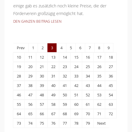
einige gab es zusätzlich noch kleine Preise, die der
Förderverein großzügig ermöglicht hat.
DEN GANZEN BEITRAG LESEN
Prev
1
2
3
4
5
6
7
8
9
10
11
12
13
14
15
16
17
18
19
20
21
22
23
24
25
26
27
28
29
30
31
32
33
34
35
36
37
38
39
40
41
42
43
44
45
46
47
48
49
50
51
52
53
54
55
56
57
58
59
60
61
62
63
64
65
66
67
68
69
70
71
72
73
74
75
76
77
78
79
Next