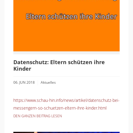
Datenschutz: Eltern schützen ihre
Kinder
06. JUN 2018
Aktuelles
https://www.schau-hin.info/news/artikel/datenschutz-bei-
messengern-so-schuetzen-eltern-ihre-kinder.html
DEN GANZEN BEITRAG LESEN