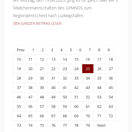
Am Montag, den 19.06.2023, ging es für gleich zwei WK 3
Mädchenmannschaften des GYMNOS zum
Regionalentscheid nach Ludwigshafen.
DEN GANZEN BEITRAG LESEN
Prev
1
2
3
4
5
6
7
8
9
10
11
12
13
14
15
16
17
18
19
20
21
22
23
24
25
26
27
28
29
30
31
32
33
34
35
36
37
38
39
40
41
42
43
44
45
46
47
48
49
50
51
52
53
54
55
56
57
58
59
60
61
62
63
64
65
66
67
68
69
70
71
72
73
74
75
76
77
78
79
Next